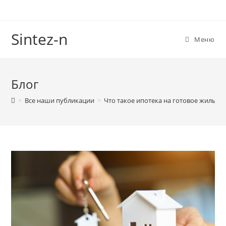
Перейти
к
содержимому
Sintez-n
Меню
Блог
>
Все наши публикации
>
Что такое ипотека на готовое жилье?